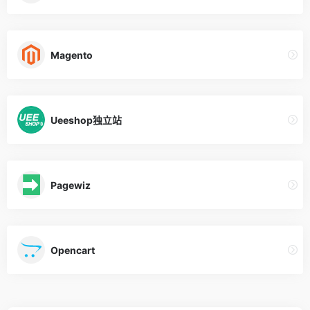
Magento
Ueeshop独立站
Pagewiz
Opencart