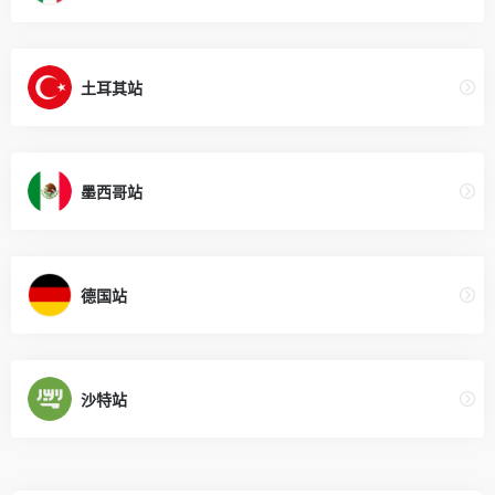
土耳其站
墨西哥站
德国站
沙特站