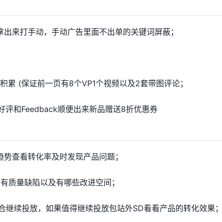
词拿出来打手动，手动广告里面不出单的关键词屏蔽；
QA的积累 (保证前一页有8个VP1个视频以及2套带图评论；
评和Feedback顺便出来新品赠送8折优惠券
升趋势查看转化率及时发现产品问题；
否有质量缺陷以及有哪些改进空间；
适合继续投放，如果值得继续投放包站外SD看看产品的转化效果