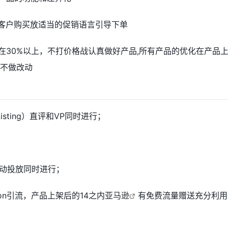
导客户购买放适当的促销语言引导下单
率在30%以上，不打价格战认真做好产品,所有产品的优化在产品
量不做改动
sting）直评和VP同时进行；
手动投放同时进行；
on引流，产品上架后的14之内
亚马逊
有免费流量赠送充分利用