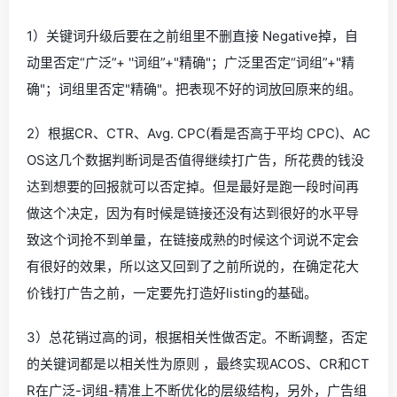
1）关键词升级后要在之前组里不删直接 Negative掉，自
动里否定“广泛”+ ''词组”+"精确"；广泛里否定“词组”+"精
确"；词组里否定"精确"。把表现不好的词放回原来的组。
2）根据CR、CTR、Avg. CPC(看是否高于平均 CPC)、AC
OS这几个数据判断词是否值得继续打广告，所花费的钱没
达到想要的回报就可以否定掉。但是最好是跑一段时间再
做这个决定，因为有时候是链接还没有达到很好的水平导
致这个词抢不到单量，在链接成熟的时候这个词说不定会
有很好的效果，所以这又回到了之前所说的，在确定花大
价钱打广告之前，一定要先打造好listing的基础。
3）总花销过高的词，根据相关性做否定。不断调整，否定
的关键词都是以相关性为原则 ，最终实现ACOS、CR和CT
R在广泛-词组-精准上不断优化的层级结构，另外，广告组