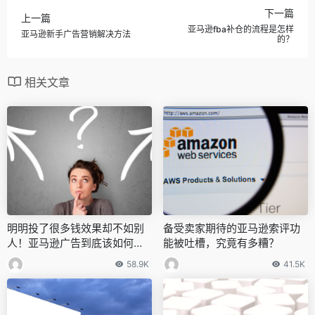
下一篇
上一篇
亚马逊fba补仓的流程是怎样
亚马逊新手广告营销解决方法
的？
相关文章
明明投了很多钱效果却不如别
备受卖家期待的亚马逊索评功
人！亚马逊广告到底该如何优
能被吐槽，究竟有多糟？
化，看这篇
58.9K
41.5K