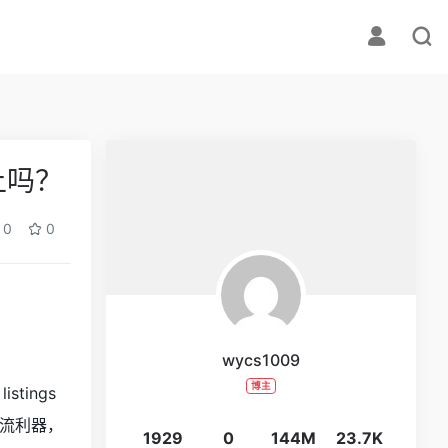
上吗？
0
0
wycs1009
博主
tings
引流利器，
1929
0
144M
23.7K