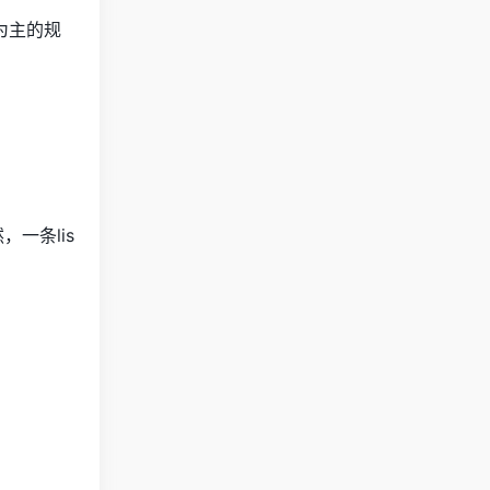
为主的规
，一条lis
）