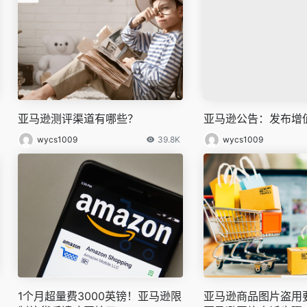
亚马逊测评渠道有哪些？
​亚马逊公告：发布增
wycs1009
39.8K
wycs1009
1个月超量费3000英镑！亚马逊限
亚马逊商品图片盗用