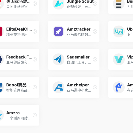
英国亚马逊评论
Jungle Scout
Be
英国亚马逊官方评论
正规获评，高效催评，站外推广，提升Amazon排名，邮件营销自动化
EliteDealClub
Amztracker
精英交易俱乐部是获得优质 亚马逊工具…
亚马逊老牌数据追踪软件，数据调研/热词挖掘/站外推广
Feedback Five
Sagemailer
Vi
亚马逊反馈和产品评论管理 的最佳在线工具
自动化工具，可以免费试用21天
Bqool商品评论软件
Amzhelper
智能管理商品评论，部分找出差评评论的订单
亚马逊中小卖家必用工具 选品 / VP测评 / PPC分析
Amzrc
一个测评网站，每个月20刀，随意发测评