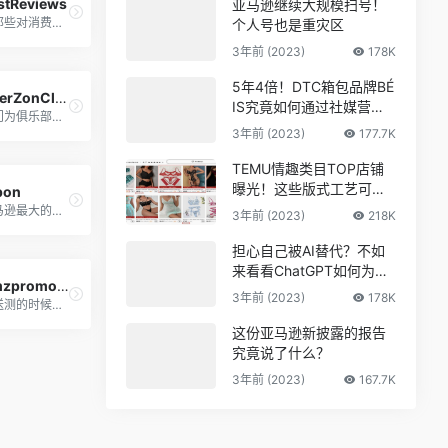
stReviews
亚马逊继续大规模扫号！
为那些对消费者有影响的产品 提供全面和可信的评论
个人号也是重灾区
3年前 (2023)
178K
5年4倍！DTC箱包品牌BÉ
UberZonClub
IS究竟如何通过社媒营销
专门为俱乐部提供折扣的私人团体
收获逆势上涨！
3年前 (2023)
177.7K
TEMU情趣类目TOP店铺
曝光！这些版式工艺可能
pon
爆
亚马逊最大的非强制留评Deals网站，AMZ Tracker 旗下
3年前 (2023)
218K
担心自己被AI替代？不如
来看看ChatGPT如何为亚
Amzpromoter
马逊人所用
3年前 (2023)
178K
在送测的时候增加一个中间跳转页，帮你统计数据，收集邮箱
这份亚马逊新披露的报告
究竟说了什么？
3年前 (2023)
167.7K