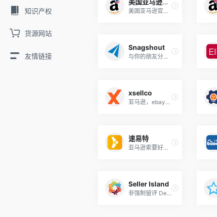
美国亚马逊评论
知识产权
美国亚马逊官方评论
货源网站
Snagshout
友情链接
与你的朋友分享免费或者打 折力度大的产品
xsellco
亚马逊，ebay的review工具，28天免费
速易特
亚马逊索要好评，催评软件
Seller Island
非强制留评 Deals 网站 + 卖家反馈软件-自动索取亚马逊review和Feedback