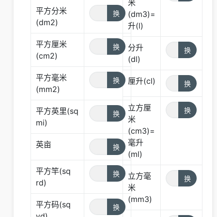
米
平方分米
(dm3)=
(dm2)
升(l)
平方厘米
分升
(cm2)
(dl)
平方毫米
厘升(cl)
(mm2)
立方厘
平方英里(sq
米
mi)
(cm3)=
毫升
英亩
(ml)
平方竿(sq
立方毫
rd)
米
(mm3)
平方码(sq
yd)