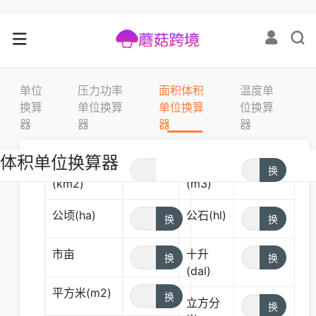
单位
压力功率
面积体积
温度单
换算
单位换算
单位换算
位换算
器
器
器
器
面积单位换算器
体积单位换算器
平方公里
立方米
(km2)
(m3)
公顷(ha)
公石(hl)
市亩
十升
(dal)
平方米(m2)
立方分