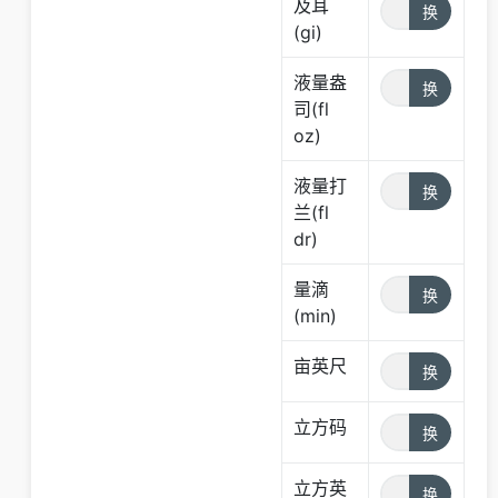
及耳
(gi)
液量盎
司(fl
oz)
液量打
兰(fl
dr)
量滴
(min)
亩英尺
立方码
立方英