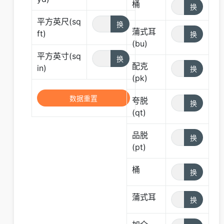
桶
平方英尺(sq
蒲式耳
ft)
(bu)
平方英寸(sq
配克
in)
(pk)
夸脱
(qt)
品脱
(pt)
桶
蒲式耳