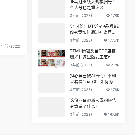
亚马逊继续大规模扫号！
个人号也是重灾区
3年前 (2023)
178K
5年4倍！DTC箱包品牌BÉ
IS究竟如何通过社媒营销
收获逆势上涨！
3年前 (2023)
177.7K
4年前 (2022)
TEMU情趣类目TOP店铺
曝光！这些版式工艺可能
爆
3年前 (2023)
218K
担心自己被AI替代？不如
来看看ChatGPT如何为亚
马逊人所用
3年前 (2023)
178K
这份亚马逊新披露的报告
究竟说了什么？
3年前 (2023)
167.5K