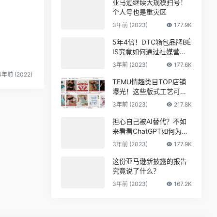
亚马逊继续大规模扫号！
个人号也是重灾区
3年前 (2023)
177.9K
5年4倍！DTC箱包品牌BÉ
IS究竟如何通过社媒营销
收获逆势上涨！
3年前 (2023)
177.6K
4年前 (2022)
TEMU情趣类目TOP店铺
曝光！这些版式工艺可能
爆
3年前 (2023)
217.8K
担心自己被AI替代？不如
来看看ChatGPT如何为亚
马逊人所用
3年前 (2023)
177.9K
这份亚马逊新披露的报告
究竟说了什么？
3年前 (2023)
167.2K