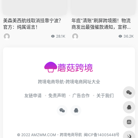
美森美西航线取消挂靠宁波？
年底”清账”刷屏跨境圈！物流
官方：纯属谣言！
商发出最强催款通知，宣称已
不堪重负
28.1K
36.2K
跨境电商导航-跨境电商网址大全
友链申请
免责声明
广告合作
关于我们
© 2022
AMZMM.COM
-
跨境电商导航
闽ICP备14005448号