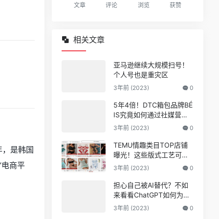
文章
评论
浏览
获赞
相关文章
亚马逊继续大规模扫号！
个人号也是重灾区
3年前 (2023)
0
5年4倍！DTC箱包品牌BÉ
IS究竟如何通过社媒营销
收获逆势上涨！
3年前 (2023)
0
TEMU情趣类目TOP店铺
8年，是韩国
曝光！这些版式工艺可能
爆
”电商平
3年前 (2023)
0
担心自己被AI替代？不如
来看看ChatGPT如何为亚
马逊人所用
3年前 (2023)
0