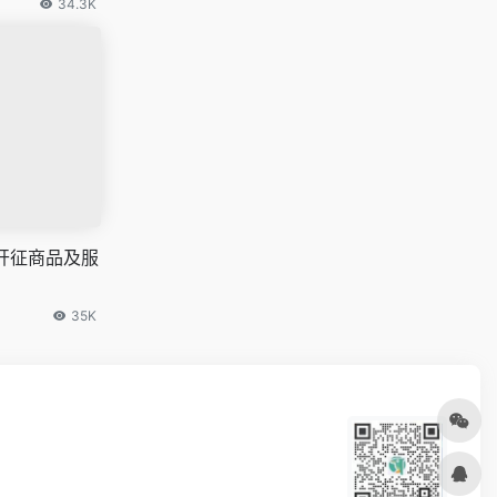
34.3K
开征商品及服
35K