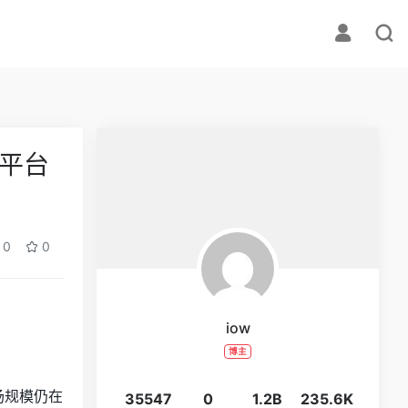
平台
0
0
iow
博主
市场规模仍在
35547
0
1.2B
235.6K