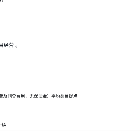
目经营 。
年费及刊登费用，无保证金）平均类目提点
介绍