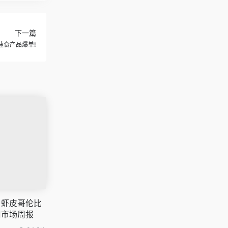
下一篇
g速食产品爆单!
报】虾皮哥伦比
周市场周报