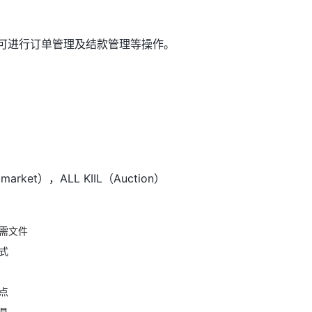
时可进行订单管理及结款管理等操作。
arket），ALL KIIL（Auction）
驻所需文件
方式
提点
工具