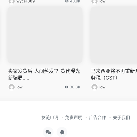
wycs1009
43.9K
iow
卖家发货后“人间蒸发”？货代曝光
马来西亚将不再重新
新骗局……
务税（GST）
iow
30.3K
iow
友链申请
免责声明
广告合作
关于我们