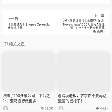
下一篇
上一篇
7点5度航海周报 | 东南亚“有货”
【重要通知】Shopee Xpress标
Novelship获1000万美元A轮融
准物流指南
资；Grab推出新金融品牌
GrabFin
相关文章
收购了100多家公司！平台之
@跨境老板，求求你不要再动
外，亚马逊想做更多
运营的鼠标了！
29.3K
44.8K