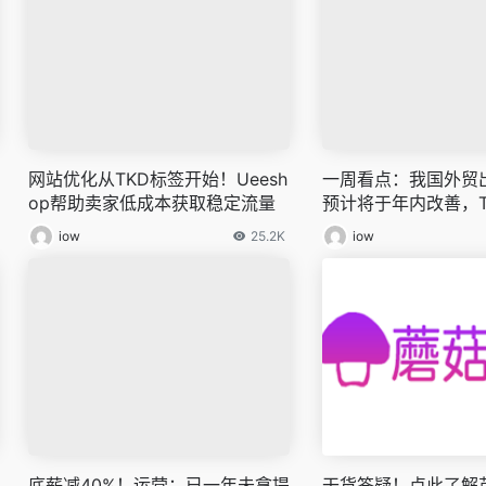
网站优化从TKD标签开始！Ueesh
一周看点：我国外贸
op帮助卖家低成本获取稳定流量
预计将于年内改善，T
仓暂停收货
iow
25.2K
iow
底薪减40%！运营：已一年未拿提
干货答疑！点此了解