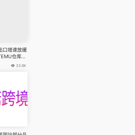
出口增速放缓
EMU仓库爆
33.8K
英国站部分品