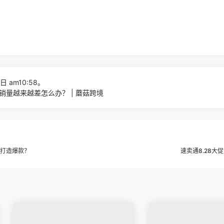
日 am10:58。
销量越来越差怎么办？ | 蘑菇跨境
品打造爆款？
速卖通8.28大