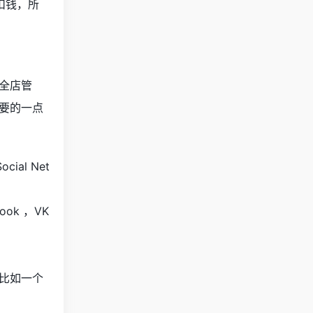
扣钱，所
全店管
要的一点
al Net
ok ，VK
比如一个