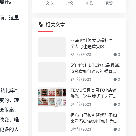
展开。
文章
评论
浏览
获赞
前，这里
相关文章
亚马逊继续大规模扫号！
个人号也是重灾区
3年前 (2023)
0
5年4倍！DTC箱包品牌BÉ
IS究竟如何通过社媒营销
收获逆势上涨！
3年前 (2023)
0
转化率*
TEMU情趣类目TOP店铺
曝光！这些版式工艺可能
变的，转
爆
3年前 (2023)
0
会很高，
担心自己被AI替代？不如
改变，唯
来看看ChatGPT如何为亚
马逊人所用
更多的人
3年前 (2023)
0