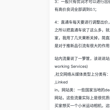
3：一般只有优词才可以进行出
有高价良词全部调到0.1；
4：直通车每天要进行调整出价
之所以把直通车说了这么多，就
家，我用了几天果断关掉，简直
是对于推新品引流有很大的作用
站内流量说了一箩筐，该说说站外引
working Services)
,社交网络从媒体类型上分类有：视频类
,Linked
in，网站类：一些国家当地的dea
网站，这些流量实际上是很优质
买家想买一个小米运动相机，这时