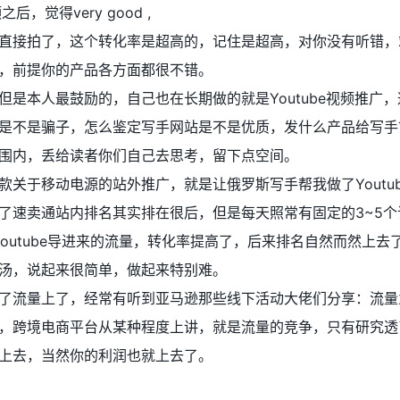
频之后，觉得very good ,
直接拍了，这个转化率是超高的，记住是超高，对你没有听错，
，前提你的产品各方面都很不错。
是本人最鼓励的，自己也在长期做的就是Youtube视频推广
是不是骗子，怎么鉴定写手网站是不是优质，发什么产品给写手
围内，丢给读者你们自己去思考，留下点空间。
关于移动电源的站外推广，就是让俄罗斯写手帮我做了Youtu
了速卖通站内排名其实排在很后，但是每天照常有固定的3~5个
Youtube导进来的流量，转化率提高了，后来排名自然而然上去
汤，说起来很简单，做起来特别难。
了流量上了，经常有听到亚马逊那些线下活动大佬们分享：流量
，跨境电商平台从某种程度上讲，就是流量的竞争，只有研究透
上去，当然你的利润也就上去了。