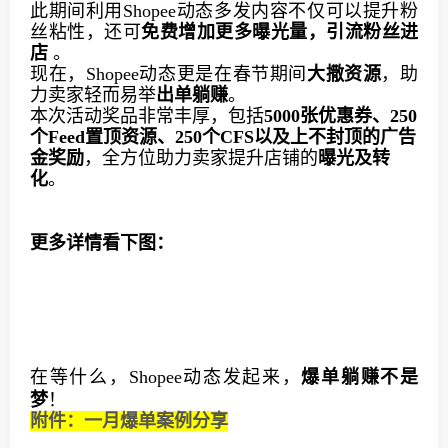
此期间利用Shopee动态多发内容不仅可以提升粉
丝粘性，还可
免费增加更多曝光量，引流粉丝进
店
 。
现在，Shopee动态更是在春节期间
大撒资源
，助
力卖家轻而易举
出单躺赚
。
本次活动奖品非常丰厚，包括
5000张优惠券、250
个Feed置顶资源、250个CFS以及上不封顶的广告
金奖励
，全方位助力卖家提升店铺的
曝光及转
化
。
更多详情看下图：
在等什么，Shopee动态发起来，
爆单躺赚不是
梦
！
附件：一月爆单案例分享