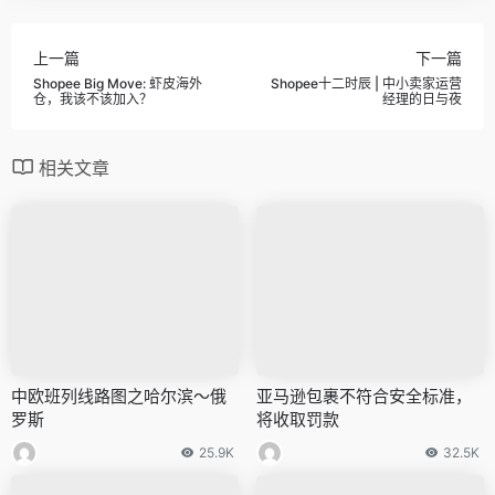
上一篇
下一篇
Shopee Big Move: 虾皮海外
Shopee十二时辰 | 中小卖家运营
仓，我该不该加入？
经理的日与夜
相关文章
中欧班列线路图之哈尔滨～俄
亚马逊包裹不符合安全标准，
罗斯
将收取罚款
25.9K
32.5K