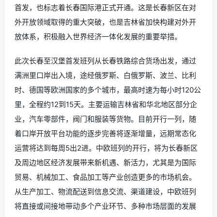
首发，也标志着长春国际港正式开通。这是长春新区在对
外开放领域取得的重大突破，也是吉林省加快构建对外开
放体系，积极融入世界经济一体化发展的重要举措。
此次长春至汉堡首发班列从长春铁路综合货场出发，通过
满洲里口岸出入境，途经俄罗斯、白俄罗斯、波兰、比利
时、德国等欧洲国家的多个城市，最高时速为每小时120公
里，全程约12到15天。主要运输吉林省和华北地区部分企
业，汽车零部件，阀门和服装等货物。目前开行一列，随
着口岸开放平台功能的逐步完善将逐渐增量，远期常态化
运营将达到每周5出2进。中欧班列的开行，将为长春新区
及周边地区经济发展带来新机遇、新活力，尤其是为国际
贸易、机械加工、食品加工等产业创造更多的市场机会。
从生产加工、物流配送到信息交流、渠道建设，中欧班列
将直接或间接地带动多个产业环节、多种市场层面的发展