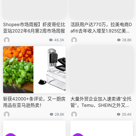
Shopee市场周报】虾皮哥伦比
活跃用户达770万，拉美电商D
亚站2022年6月第2周市场周报
afiti去年收入增至1.925亿美
元！
46.3K
28.8K
斩获42000+条评论，又一厨房
大量外贸企业加入速卖通“全托
用品在亚马逊热卖！
管”，Temu、SHEIN之外又有
了新选择？
28.6K
29.4K