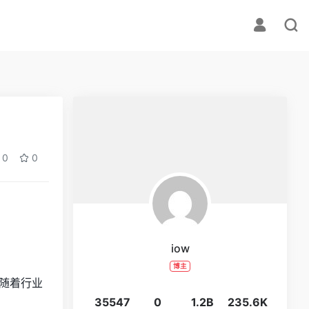
0
0
iow
博主
随着行业
35547
0
1.2B
235.6K