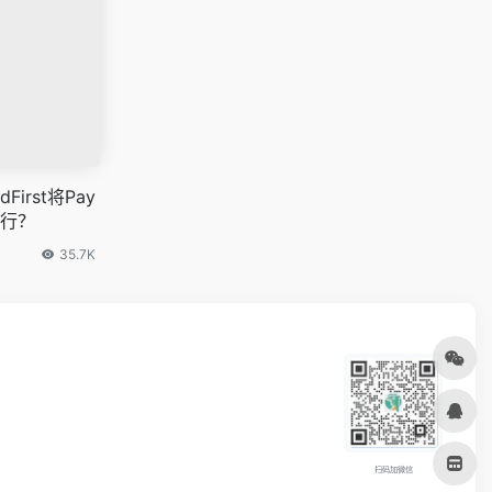
First将Pay
银行？
35.7K
扫码加微信