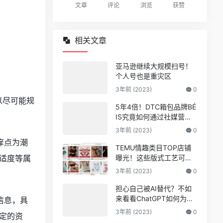
文章
评论
浏览
获赞
相关文章
亚马逊继续大规模扫号！
个人号也是重灾区
3年前 (2023)
0
以尽可能规
5年4倍！DTC箱包品牌BÉ
IS究竟如何通过社媒营销
收获逆势上涨！
3年前 (2023)
0
痒点为潮
TEMU情趣类目TOP店铺
适度等属
曝光！这些版式工艺可能
爆
3年前 (2023)
0
担心自己被AI替代？不如
来看看ChatGPT如何为亚
信息，具
马逊人所用
3年前 (2023)
0
定的资