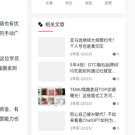
文章
评论
浏览
获赞
链也有优
相关文章
的手动广
亚马逊继续大规模扫号！
个人号也是重灾区
3年前 (2023)
0
，这位学员
5年4倍！DTC箱包品牌BÉ
接跟卖到
IS究竟如何通过社媒营销
收获逆势上涨！
3年前 (2023)
0
TEMU情趣类目TOP店铺
曝光！这些版式工艺可能
爆
3年前 (2023)
0
资金、有
担心自己被AI替代？不如
营能力也
来看看ChatGPT如何为亚
马逊人所用
3年前 (2023)
0