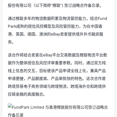
股份有限公司（以下简称“橙联”) 签订战略合作备忘录
。
通过
橙联多年的物流数据积累及物流管控能力，结合Fund
Park成熟的授信风控模型及风险管控能力
，为在
中国
香
港
、
英国
、
德国
、
澳洲的eBay卖家提供境外外币融资服
务。
该合作
将结合卖家在
eBay平台交易数据及橙联物流平台数
据作为整体授信及风控评审重要参数
。
同时
，
通过双方纯
线上信息的交互，目标使该产品申请全线上化，兼具产品
申请便捷，产品额度高、产品审批快的特色。
这
次合作
是
跨境贸易电子商务领域与跨境物流
、
跨境海外仓
和
跨境供
应链金融的高度融合。