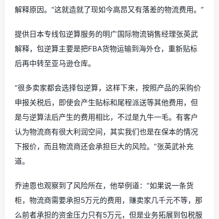
解释原因。“这就造就了现如今高昂又有落差的物流费用。”
提供
日本专线包逆算服务
的
明广国际物流销售经理张英武
解释，包逆算主要是把FBA货物运输到海外仓，重新贴标
后再中转至亚马逊仓库
。
“很多卖家都会选择包逆算，这样下来，按照产品的采购价
申报关税后，即使会产生贴标和尾程派送等其他费用，但
是与逆算法后产生的费用相比，不过是九牛一毛。有客户
认为物流商有很大利润空间，其实我们也是在保本的情况
下报价，而且物流商还会承担巨大的风险。”张英武补充
道。
乔迪恩也观察到了风险所在，他举例道：“如果说一条货
柜，物流商需要承担5万元的费用，赚卖家几千元不等，那
么前者承担的资金压力只有5万元，但是业务拓展到包税服