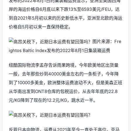
发布的2022年8月1日的集装箱运费显示，亚洲至美国西海
岸的海运价格自6月底以来下跌13%至6593美元/FEU，达
到自2021年5月初以来的历史新低水平，亚洲至北欧的海运
价格自5月初以来一直保持稳定
。
图片来源：Fre
ightos Baltic Index发布的2022年8月1日集装箱运费
纽酷国际物流李孟存告诉雨果跨境
，今年欧美地区出货量
一般，去年那些炒到4
0000
美金左右的一条柜子，今年降
到了
10000
多美金，欧洲
整体
运费波动不大，但是美森正班
从华南出发到ONT8仓库的包税运价，从去年年底的22.8
元/KG降到了现在的12.2元/KG，跳水近一半。
反观日本向物流，运费从2021年至今一直处于高位。
亚马