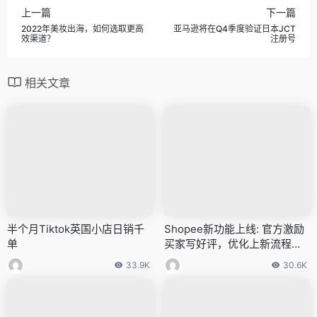
上一篇
下一篇
2022年美妆出海，如何选取更高
亚马逊将在Q4季度验证日本JCT
效渠道？
注册号
相关文章
半个月Tiktok英国小店日销千
Shopee新功能上线: 官方激励
单
买家写好评，优化上新流程增
订单
33.9K
30.6K