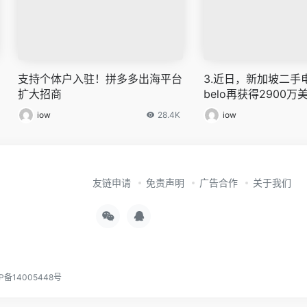
支持个体户入驻！拼多多出海平台
3.近日，新加坡二手
扩大招商
belo再获得2900万
资，由风险投资公司Cat
iow
28.4K
iow
vation，Moore Strat
es、Gandel Invest
投。根据公告，截至目
资总额达到5000万
友链申请
免责声明
广告合作
关于我们
P备14005448号