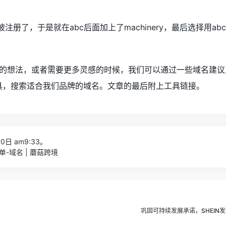
册了，于是就在abc后面加上了machinery，最后选择用abcma
的想法，
或者需要更多灵感的时候，
我们可以通过
一些域名建议
具，
搜索适合我们品牌的域名。
文章的最后附上工具链接。
0日 am9:33。
-域名 | 蘑菇跨境
巩固可持续发展承诺，SHEIN