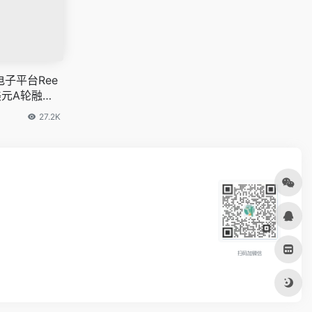
电子平台Ree
美元A轮融
hay Inno
27.2K
egic Ventur
和Antler跟
前，A 轮融
美元。
扫码加微信