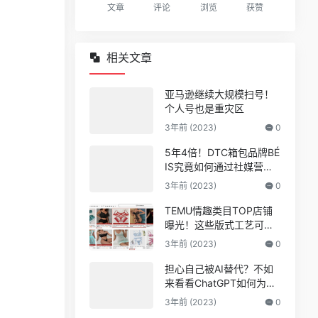
文章
评论
浏览
获赞
相关文章
亚马逊继续大规模扫号！
个人号也是重灾区
3年前 (2023)
0
5年4倍！DTC箱包品牌BÉ
IS究竟如何通过社媒营销
收获逆势上涨！
3年前 (2023)
0
TEMU情趣类目TOP店铺
曝光！这些版式工艺可能
爆
3年前 (2023)
0
担心自己被AI替代？不如
来看看ChatGPT如何为亚
马逊人所用
3年前 (2023)
0