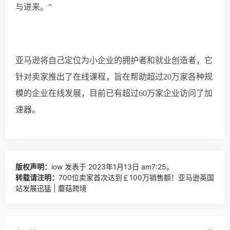
与进来。”
亚马逊将自己定位为小企业的拥护者和就业创造者，
它
针对卖家
推出了
在线课程，旨在帮助超过
20
万
家各种规
模的企业在线发展
，
目前
已有超过
60
万
家企业访问了加
速器
。
版权声明：
iow
发表于 2023年1月13日 am7:25。
转载请注明：
700位卖家首次达到￡100万销售额！亚马逊英国
站发展迅猛 | 蘑菇跨境