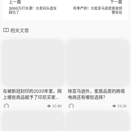
上一篇
下一篇
3000万打水漂！大卖闷头造车
旺季严抓！大批亚马逊卖家收到
踩坑了
警告信
相关文章
在被新冠封印的2020年里，网
除亚马逊外，家居品类的跨境
上哪些商品赋予了印尼买家上
电商还有哪些选择？
街的快乐？
30.8K
35.2K