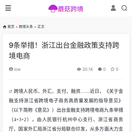
首页
•
跨境头条
•
正文
9条举措！浙江出台金融政策支持跨
境电商
iow
30.1K
0
0
跨境人民币、外汇、支付、融资
……
近日，《关于金
融支持浙江省跨境电子商务高质量发展的指导意见》
（以下简称《意见》）出台金融支持跨境电商九条举措
（
4+3+2
）
，
由
人民银行杭州中心支行、浙江省商务
厅、国家外汇局浙江省分局联合印发
，
从多方面
大力支