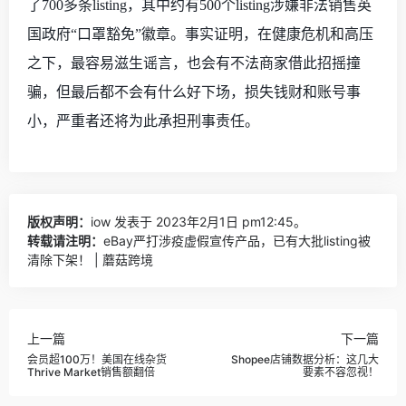
了700多条listing，其中约有500个listing涉嫌非法销售英
国政府“口罩豁免”徽章。事实证明，在健康危机和高压
之下，最容易滋生谣言，也会有不法商家借此招摇撞
骗，但最后都不会有什么好下场，损失钱财和账号事
小，严重者还将为此承担刑事责任。
版权声明：
iow
发表于 2023年2月1日 pm12:45。
转载请注明：
eBay严打涉疫虚假宣传产品，已有大批listing被
清除下架！ | 蘑菇跨境
上一篇
下一篇
会员超100万！美国在线杂货
Shopee店铺数据分析：这几大
Thrive Market销售额翻倍
要素不容忽视！