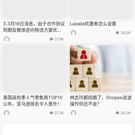
3.3月16日消息，由于合作协议
Lazada优惠券怎么设置
到期及整体逆向物流方案优化
39.3K
提升，Lazada将对退货增值服
27.6K
务中“无忧宝”方案进行升级迭
代，已签约“无忧宝”服务的卖
家请留意2023年4月1日00:00
起生成的订单将不再享受此项
保障服务。
美国返校季人气零售商TOP10
林志玲都结婚了，Shopee这波
公布，亚马逊排名令人意外！
操作你还不会？
27.2K
30.2K