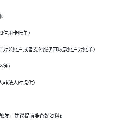
本
（如信用卡账单）
银行对公账户或者支付服务商收款账户对账单）
必须）
系人非法人时提供）
触发，建议提前准备好资料
):