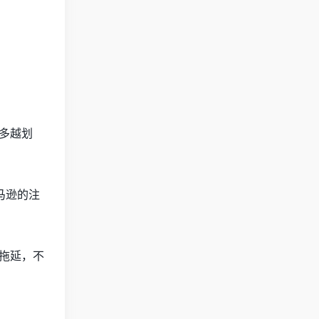
越多越划
马逊的注
要拖延，不