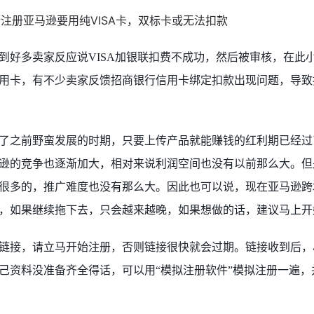
到好多
卖家
反应说
VISA
加银联扣费不成功
，
然后被审核
，在此
用卡，有
不少
卖家反馈招
商银
行信用卡
绑定扣款出现
问题
，导致
了之前野蛮发展的时期，只要上传产品就能赚钱的红利期已经过
逊的竞争也逐渐加大，相对来说利润空间也没有以前那么大。但
很多的，推广难度也没有那么大。因此也可以说，现在亚马逊跨
，如果继续拖下去，只会越来越晚，如果想做的话，建议马上开
链接，请立马开始注册，否则链接很快就会过期。
链接收到后，
己资料没准备齐全得话，
可以
用
“模拟注册软件”模拟注册一遍，