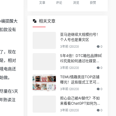
文章
评论
浏览
获赞
相关文章
小编提醒大
扣款没有
亚马逊继续大规模扫号！
个人号也是重灾区
3年前 (2023)
0
了，现在
5年4倍！DTC箱包品牌BÉ
是，相对
IS究竟如何通过社媒营销
收获逆势上涨！
3年前 (2023)
0
境电商还
TEMU情趣类目TOP店铺
始做。
曝光！这些版式工艺可能
爆
3年前 (2023)
0
尽量在
5天
担心自己被AI替代？不如
并熟读注
来看看ChatGPT如何为亚
马逊人所用
3年前 (2023)
0