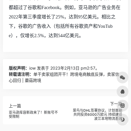
都超过了谷歌和
Facebook。例如，亚马逊的广告业务在
2022年第三季度增长了25%，达到95亿美元。相比之
下，谷歌的广告收入（包括所有谷歌资产和YouTub
e），仅增长2.5%，达到544亿美元。
版权声明：
iow
发表于 2023年2月13日 pm2:57。
转载请注明：
单干卖家组团开干！跨境电商触底反弹，卖家信
心回归 | 蘑菇跨境
下一篇
上一篇
菜鸟与DHL签署协议，计划首期
亚马逊库容新政来了！新账号不
共同投资6000万欧元 持续建设
受限制
波兰本地物流基建