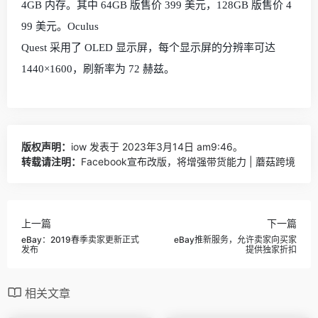
4GB
内存。其中
64GB
版售价
399
美元，
128GB
版售价
4
99
美元。
Oculus
Quest
采用了
OLED
显示屏，每个显示屏的分辨率可达
1440
×
1600
，刷新率为
72
赫兹。
版权声明：
iow
发表于 2023年3月14日 am9:46。
转载请注明：
Facebook宣布改版，将增强带货能力 | 蘑菇跨境
上一篇
下一篇
eBay：2019春季卖家更新正式
eBay推新服务，允许卖家向买家
发布
提供独家折扣
相关文章