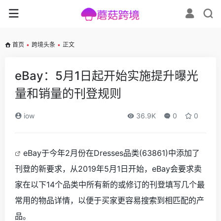
首页
•
跨境头条
•
正文
eBay：5月1日起开始实施提升曝光
量和销量的刊登规则
iow
36.9K
0
0
eBay于
今年
2月份在Dresses品类(63861)中添加了
刊登的新要求，从2019年5月1日开始，
eBay
会要求卖
家在以下
14个品类中所有新的或修订的刊登填写几个最
常用的物品详情，以便于买家更容易搜索到相匹配的产
品。