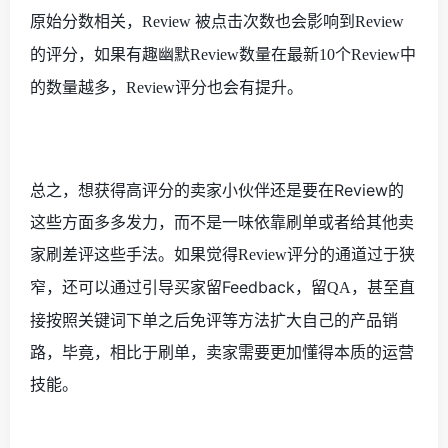
，
也会影响到
原始分数相关
Review
被点击次数
Review
的评分，如果
有趣幽默R
eview
数量在最新
10
个
Review
中
越多，
评分也会有提升。
的数量
Review
总之，想获得高评分的卖家小伙伴还是要在
Review
的
这些方面多多发力，而不是一味依靠刷单或者给其他卖
家刷差评这些手法。如果觉得
评分的通道过于狭
Review
窄，
还可以
通过
引导买家留F
eedback
，留
，甚至直
QA
接按照关键词下单之后免评
等方法扩大自己的产品销
路，毕竟，相比于刷单，
卖家需要更加
懂得
本质的运营
技能
。