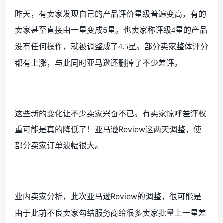
昨天，有卖家发现自己的产品评价星级普遍变高，有的
卖家甚至直接由一星变成
5
星。也卖家称评级
星的产品
4
没有任何操作，就被调整成了
星。部分卖家整体评分
4.5
都有上涨，与此同时亚马逊还删掉了不少差评。
这些新的变化让不少卖家兴奋不已。有卖家惊呼差评权
重可能是真的降低了！亚马逊
Review
这两天调整，使
部分卖家订单波幅很大。
业内卖家分析，
亚马逊
Review
的调整，
此次
很可能是
由于此前
很多
不良卖家勾结服务商给
卖家批量上一星差