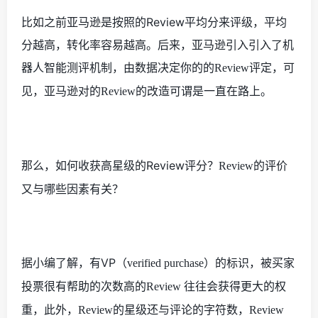
比如之前亚马逊是按照的
Review
平均分来评级，平均
分越高，转化率容易越高。后来，亚马逊引入引入了机
器人智能测评机制，由数据决定你的的
评定，可
Review
见，亚马逊对的
的改造可谓是一直在路上。
Review
那么，如何收获高星级的
Review
评分？
的评价
Review
又与哪些因素有关？
据小编了解，
VP
（
）
标识，
有
verified purchase
的
被买家
高的
往往会获得更大的权
投票很有帮助的次数
Review
重，此外，
的星级还与
，
Review
评论的字符数
Review