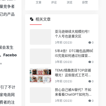
文章
评论
浏览
获赞
量竞争者
己的产品
相关文章
亚马逊继续大规模扫号！
个人号也是重灾区
3年前 (2023)
0
候会发生
5年4倍！DTC箱包品牌BÉ
acebo
IS究竟如何通过社媒营销
收获逆势上涨！
扎。
3年前 (2023)
0
TEMU情趣类目TOP店铺
曝光！这些版式工艺可能
爆
3年前 (2023)
0
吸引了不计
担心自己被AI替代？不如
家电商网
来看看ChatGPT如何为亚
马逊人所用
3年前 (2023)
0
费者的注