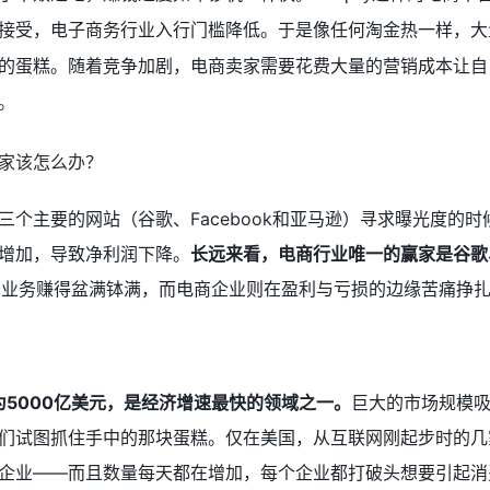
接受，电子商务行业入行门槛降低。于是像任何淘金热一样，大
的蛋糕。随着竞争加剧，电商卖家需要花费大量的营销成本让自
。
个主要的网站（谷歌、Facebook和亚马逊）寻求曝光度的时
增加，导致净利润下降。
长远来看，电商行业唯一的赢家是谷歌、F
告业务赚得盆满钵满，而电商企业则在盈利与亏损的边缘苦痛挣
为5000亿美元，是经济增速最快的领域之一。
巨大的市场规模
们试图抓住手中的那块蛋糕。仅在美国，从互联网刚起步时的几
企业——而且数量每天都在增加，每个企业都打破头想要引起消