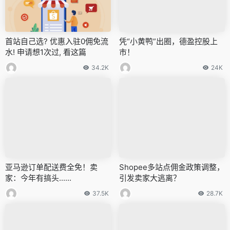
首站自己选? 优惠入驻0佣免流
凭“小黄鸭”出圈，德盈控股上
水! 申请想1次过, 看这篇
市！
34.2K
24K
亚马逊订单配送费全免！卖
Shopee多站点佣金政策调整，
家：今年有搞头......
引发卖家大逃离？
37.5K
28.7K