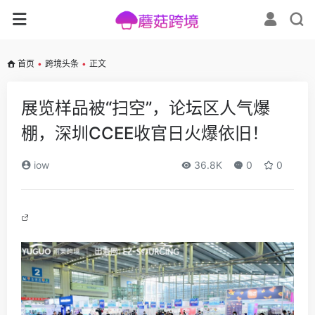
首页
•
跨境头条
•
正文
展览样品被“扫空”，论坛区人气爆
棚，深圳CCEE收官日火爆依旧！
iow
36.8K
0
0