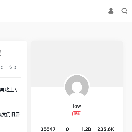
！
0
0
再贴上专
iow
热度仍旧居
博主
35547
0
1.2B
235.6K