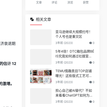
文章
评论
浏览
获赞
相关文章
亚马逊继续大规模扫号！
个人号也是重灾区
经济衰退期
3年前 (2023)
0
5年4倍！DTC箱包品牌BÉ
IS究竟如何通过社媒营销
收获逆势上涨！
3年前 (2023)
0
的估计 12
TEMU情趣类目TOP店铺
曝光！这些版式工艺可能
爆
3年前 (2023)
0
人的激增。
担心自己被AI替代？不如
来看看ChatGPT如何为亚
马逊人所用
3年前 (2023)
0