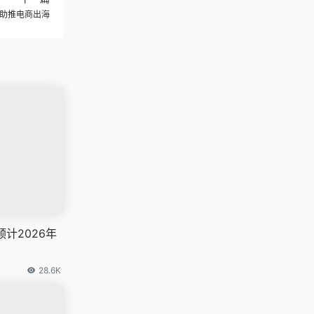
，助推电商出海
计2026年
！
28.6K