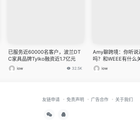
已服务近60000名客户，波兰DT
Amy聊跨境：你听说
C家具品牌Tylko融资近1.7亿元
吗？和WEEE有什么
R品类大全！
iow
32.5K
iow
友链申请
免责声明
广告合作
关于我们