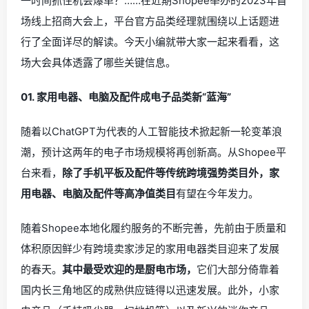
一时间抓住机会爆单？……在近期Shopee举办的2023年首
场线上招商大会上，平台官方品类经理就围绕以上话题进
行了全面详尽的解读。今天小编就带大家一起来看看，这
场大会具体透露了哪些关键信息。
0
1.
家用电器、电脑及配件成电子品类新“蓝海”
随着以ChatGPT为代表的人工智能技术掀起新一轮变革浪
潮，预计这两年的电子市场规模将再创新高。从Shopee平
台来看，
除了
手机平板及配件等传统跨境强势类目外，家
用电器、电脑及配件等高净值类目
有望在今年发力。
随着Shopee本地化履约服务的不断完善，先前由于质量和
体积原因鲜少有跨境卖家涉足的家用电器类目迎来了发展
的春天。
其中最受欢迎的是厨电市场
，
它们大部分倚靠着
国内长三角地区的成熟供应链得以迅速发展。此外，小家