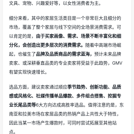
文具、宠物、兴趣爱好等，以女性消费者为主。
细分来看，其中的家居生活类目是一个非常巨大且细分的
市场，覆盖了整个家居与线下空间的全场景消费需求。可
以肯定的是，
由于买家画像、需求、场景不断丰富化和细
分化，会创造出更多层次的消费需求。
随着中高端市场崛
起，也催生了
品牌及品质商品的需求蓝海
，
预计未来品牌
卖家、或深耕垂直品类的专业卖家将受益于此趋势，GMV
有望实现快速增长。
选品方面，建议卖家通过顺应
季节趋势、创新功能、品质
感或风格化、社媒传播单品爆款、多件组合搭售、挖掘专
业长尾品类等
6大方向达成高胜率选品。值得注意的是，东
南亚和拉美市场在家居品类的热销产品上共性大于特性，
因此当某一市场产生爆款时，可同时尝试拓展至其他站
点。