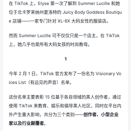
在 TikTok 上，Elyse 第一次了解到 Summer Lucille 和她
位于北卡罗来纳州夏洛特的 Juicy Body Goddess Boutiqu
e 店铺——一家专门针对 XL-6X 大码女性的服装店。
然而 Summer Lucille 可不仅仅只是一个店主，
在 TikTok
上，她几乎也是所有大码女孩的时尚教母。
1
今年 2 月 1 日，TikTok 官方发布了一份名为
Visionary Vo
ices List（有远见的声音）
名单。
这份名单主要表彰 15 位基于各自领域的黑人创作者，通过
使用 TikTok 来教育、娱乐和倡导黑人社区，同时在平台内
外产生重大影响，共分为三个类别——
创作者、小型企业
家以及行业颠覆者
。