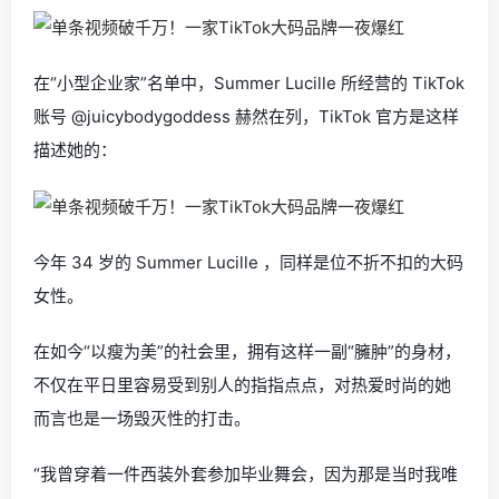
在“小型企业家”名单中，Summer Lucille 所经营的 TikTok
账号 @juicybodygoddess 赫然在列，TikTok 官方是这样
描述她的：
今年 34 岁的 Summer Lucille ，同样是位不折不扣的大码
女性。
在如今“以瘦为美”的社会里，拥有这样一副“臃肿”的身材，
不仅在平日里容易受到别人的指指点点，对热爱时尚的她
而言也是一场毁灭性的打击。
“我曾穿着一件西装外套参加毕业舞会，因为那是当时我唯