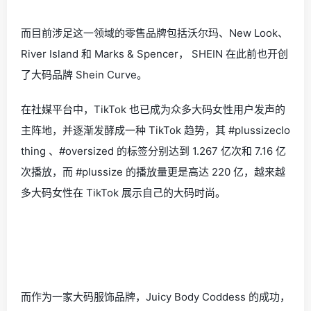
而目前涉足这一领域的零售品牌包括沃尔玛、New Look、
River Island 和 Marks & Spencer， SHEIN 在此前也开创
了大码品牌 Shein Curve。
在社媒平台中，TikTok 也已成为众多大码女性用户发声的
主阵地，并逐渐发酵成一种 TikTok 趋势，其 #plussizeclo
thing 、#oversized 的标签分别达到 1.267 亿次和 7.16 亿
次播放，而
#plussize 的播放量更是高达 220 亿，
越来越
多大码女性在 TikTok 展示自己的大码时尚。
而作为一家大码服饰品牌，
Juicy Body Coddess
的成功，