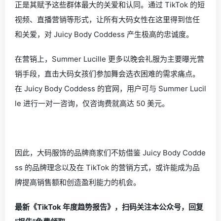
正是其赋予这些群体最大的关爱和认同
。
通过 TikTok 的短
视频、直播营销等形式，让所有大码女性在这里得到信任
和关爱，对 Juicy Body Coddess 产生极高的忠诚度。
在营销上，Summer Lucille
更多
以晚会礼服为主要曝光营
销手段，直击大码女孩们参加舞会选衣困难的需求痛点。
在 Juicy Body Coddess 的官网，用户可与 Summer Lucil
le 进行一对一咨询，
仅咨询费就高达 50 美元
。
因此，大码服饰的品牌商家们不妨借鉴 Juicy Body Codde
ss 的品牌理念以及在 TikTok 的营销方式，或许能成为品
牌提高销售额和创造盈利能力的机会。
最新《TikTok 年度趋势报告》，扫码关注本公众号，回复