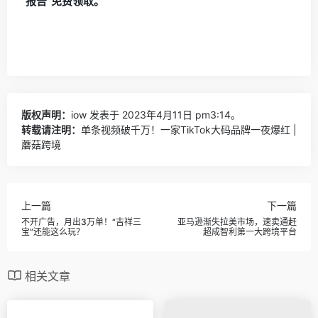
“报告”免费领取。
版权声明：
iow
发表于 2023年4月11日 pm3:14。
转载请注明：
单条视频破千万！一家TikTok大码品牌一夜爆红 |
蘑菇跨境
上一篇
下一篇
不开广告，月出3万单！“吉祥三
亚马逊渐失拉美市场，速卖通赶
宝”还能这么玩？
超成智利第一大跨境平台
相关文章