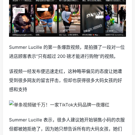
Summer Lucille 的第一条爆款视频，是拍摄了一段对一位
进店顾客表示
“只有超过 200 磅才能进行购物”
的视频。
该视频一经发布便迅速走红，这种略带偏见的态度让她遭
受到很多网友的留言抨击，但却也获得很多大码女孩的好
感和支持
Summer Lucille 表示，很多人建议她开始销售小码的衣服
但都被她拒绝了，因为她只想告诉所有的大码女孩，她们