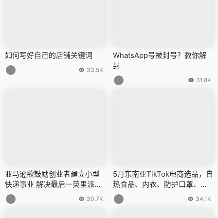
如何写好自己的店铺关键词
WhatsApp号被封号？教你解
封
33.5K
31.8K
亚马逊欲鼓励创业者建立小型
5月东南亚TikTok电商选品，自
快递事业 解决最后一英里派送
热食品、内衣、防护口罩、面
问题
膜等热卖！
30.7K
34.1K