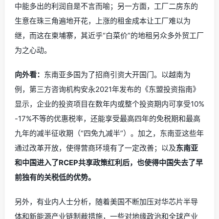
中能多出的利润自是不言而喻；另一方面，工厂二房东的
生意在珠三角遍地开花，上涨的租金成本让工厂难以为
继，而这在柬埔寨，其近乎“白菜价”的地租另众多外贸工厂
为之心动。
向外看：
东南亚多国为了招商引资大开国门。以越南为
例，第三方咨询机构安永2021年发布的《东盟投资指南》
显示，企业的投资项目在数年内或整个投资期内可享受10%
-17%不等的优惠税率，还能享受最高四年的免税期和最高
九年的减半征收期（“四免九减半”）。加之，
东南亚这些年
通过改革开放，使得营商环境有了一定改善；以及
东南亚
和中国进入了RCEP共享政策红利后，也使得中国失去了早
前独有的关税低的优势。
另外，有业内人士分析，随着美国不断加压对华芯片半导
体和新能源产业链制裁措施，一些对地缘政治和全球产业