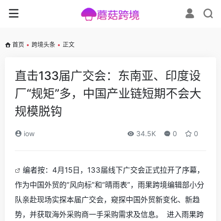
首页
•
跨境头条
•
正文
直击133届广交会：东南亚、印度设
厂“规矩”多，中国产业链短期不会大
规模脱钩
iow
34.5K
0
0
编者按：4月15日，133届线下广交会正式拉开了序幕，
作为中国外贸的“风向标”和“晴雨表”，雨果跨境编辑部小分
队亲赴现场实探本届广交会，窥探中国外贸新变化、新趋
势，并获取海外采购商一手采购需求及信息。 进入雨果跨