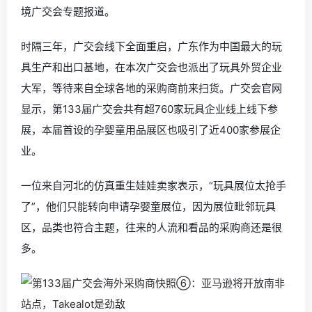
境广交会专题报道。
时隔三年，广交会线下全面重启，广东作为中国最大的玩
具生产和出口基地，在本次广交会也派出了玩具外贸企业
大军，等待来自全球各地的采购商前来扫货。
广交会官网
显示
，
第133
届广交会共有超760家玩具企业线上线下参
展，
本届
首设
的
孕婴童用品展区
也吸引了近400家参展企
业
。
一位来自河北的仿真重生娃娃卖家表示，“玩具展位太抢手
了”，他们只能转向申请孕婴童展位，因为展位毗邻玩具
区，品类也符合主题，往来的人流和看品的采购商还是很
多。