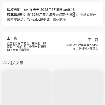
版权声明：
iow
发表于 2023年5月5日 am9:16。
转载请注明：
第133届广交会海外采购商快照⑥：亚马逊将开
放南非站点，Takealot是劲敌 | 蘑菇跨境
上一篇
下一篇
直击133届广交会：东南亚、印
五五科技2022年营收7.84亿
度设厂“规矩”多，中国产业链短
元，净利润大幅增长
期不会大规模脱钩
相关文章