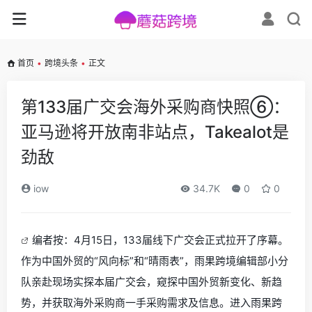
首页
•
跨境头条
•
正文
第133届广交会海外采购商快照⑥：
亚马逊将开放南非站点，Takealot是
劲敌
iow
34.7K
0
0
编者按：4月15日，133届线下广交会正式拉开了序幕。
作为中国外贸的“风向标”和“晴雨表”，雨果跨境编辑部小分
队亲赴现场实探本届广交会，窥探中国外贸新变化、新趋
势，并获取海外采购商一手采购需求及信息。进入雨果跨