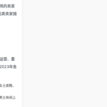
场的卖家
品类卖家描
运营、重
023年各
女士皮靴、
男士休闲上