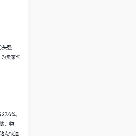
势头强
，为卖家勾
7.6%。
储、物
站点快速