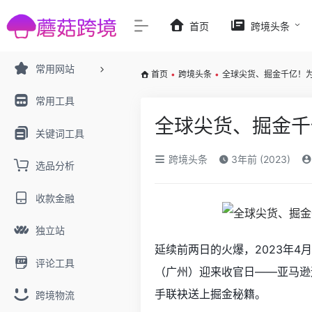
首页
跨境头条
常用网站
首页
•
跨境头条
•
全球尖货、掘金千亿！为
常用工具
全球尖货、掘金千
关键词工具
跨境头条
3年前 (2023)
选品分析
收款金融
独立站
延续前两日
的
火爆，
2023年
评论工具
（广州）迎来收官日
——
亚马逊
手联袂送上掘金秘籍。
跨境物流