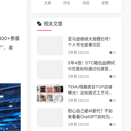
文章
评论
浏览
获赞
相关文章
00+参展
亚马逊继续大规模扫号！
个人号也是重灾区
厂、卖
3年前 (2023)
0
5年4倍！DTC箱包品牌BÉ
IS究竟如何通过社媒营销
收获逆势上涨！
3年前 (2023)
0
TEMU情趣类目TOP店铺
曝光！这些版式工艺可能
爆
3年前 (2023)
0
担心自己被AI替代？不如
来看看ChatGPT如何为亚
马逊人所用
3年前 (2023)
0